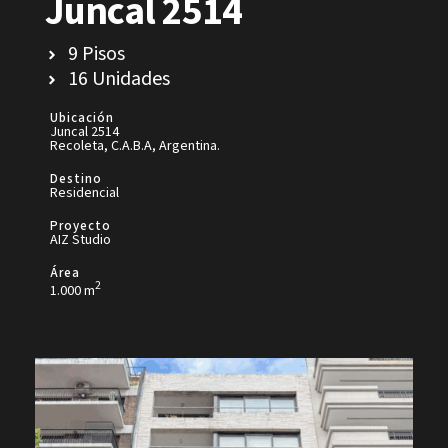
Juncal 2514
9 Pisos
16 Unidades
Ubicación
Juncal 2514
Recoleta, C.A.B.A, Argentina.
Destino
Residencial
Proyecto
AIZ Studio
Área
2
1.000 m